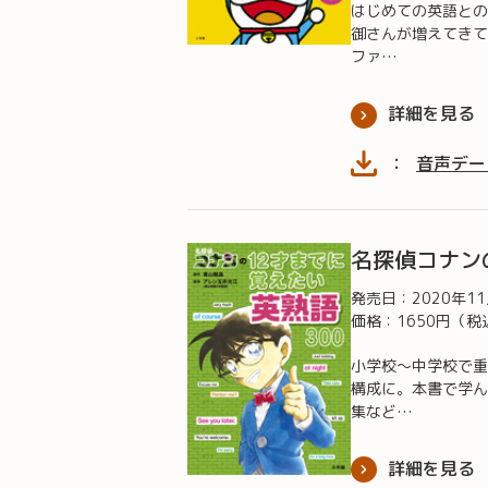
はじめての英語との
御さんが増えてきて
ファ…
詳細を見る
：
音声デー
名探偵コナン
発売日：
2020年1
価格：1650円（税
小学校～中学校で重
構成に。本書で学ん
集など…
詳細を見る