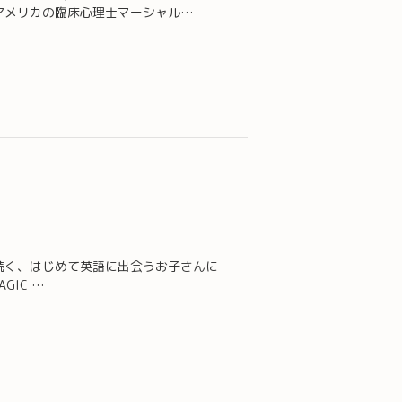
にアメリカの臨床心理士マーシャル…
に続く、はじめて英語に出会うお子さんに
GIC …