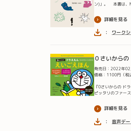
ン)」。 本書は、
詳細を見る
：
ワークシ
０さいからの
発売日：
2022年0
価格：1100円（税
『0さいからの ド
ピッタリのファーストブ
詳細を見る
：
音声デー