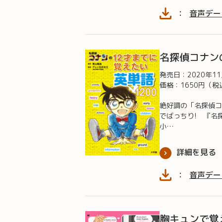
：
音声デー
名探偵コナン
発売日：
2020年1
価格：1650円（税
絶好調の「名探偵コ
でばっちり! 『名
小…
詳細を見る
：
音声デー
胸キュンで覚