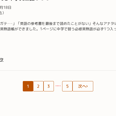
1月18日
込）
ガテ･･･」「英語の参考書を最後まで読めたことがない」そんなアナタ
英熟語帳ができました。1ページに中学で習う必修英熟語が必ず1つ入
タ
1
2
3
5
次へ