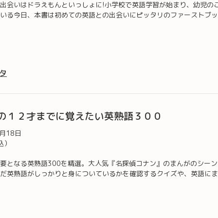
出会いはドラえもんといっしょに!小学校で英語学習が始まり、幼児の
いる今日、本書は初めての英語との出会いにピッタリのファーストブッ
タ
の１２才までに覚えたい英熟語３００
1月18日
込）
要となる英熟語300を精選。大人気『名探偵コナン』のまんがのシー
だ英熟語がしっかりと身についているかを確認するクイズや、英語にま