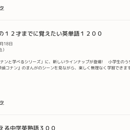
タ
の１２才までに覚えたい英単語１２００
1月18日
込）
ナンと学べるシリーズ」に、新しいラインナップが登場! 小学生のう
探偵コナン』のまんがのシーンを見ながら、楽しく無理なく学習できます
タ
える中学英熟語３００