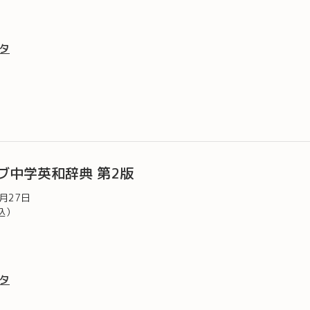
タ
ブ中学英和辞典 第2版
1月27日
込）
タ