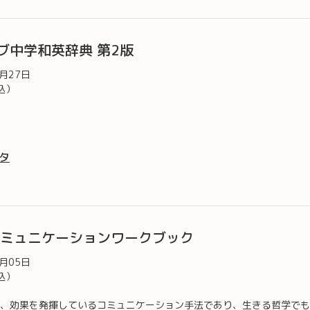
ブ中学和英辞典 第2版
1月27日
込）
タ
力コミュニケーションワークブック
4月05日
込）
効果を発揮しているコミュニケーション手法であり、生きる哲学でもあ