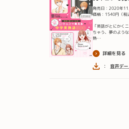
発売日：
2020年1
価格：1540円（税
「英語がとにかくニ
ちゃう、夢のような
熟…
詳細を見る
：
音声デー