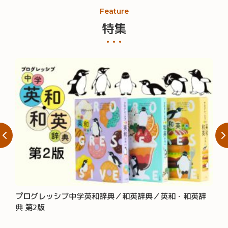
Feature
特集
プログレッシブ中学英和辞典／和英辞典／英和・和英辞
大辞
典 第2版