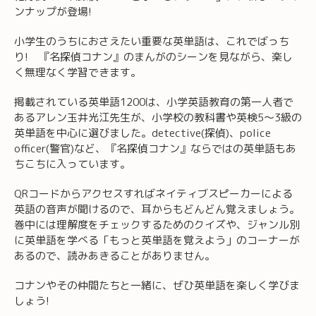
ンナップが登場!
小学生のうちにおさえたい重要な英単語は、これでばっち
り! 『名探偵コナン』のまんがのシーンを見ながら、楽し
く無理なく学習できます。
掲載されている英単語1200は、小学英語教育の第一人者で
あるアレン玉井光江先生が、小学校の教科書や英検5～3級の
英単語を中心に選びました。detective(探偵)、police
officer(警官)など、『名探偵コナン』ならではの英単語もあ
ちこちに入っています。
QRコードからアクセスすればネイティブスピーカーによる
英語の音声が聞けるので、耳からもどんどん覚えましょう。
巻中には理解度をチェックするためのクイズや、ジャンル別
に英単語を学べる「もっと英単語を覚えよう」のコーナーが
あるので、読みあきることがありません。
コナンやその仲間たちと一緒に、ぜひ英単語を楽しく学びま
しょう!