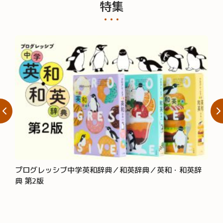
特集
プログレッシブ中学英和辞典／和英辞典／英和・和英辞
大辞
典 第2版