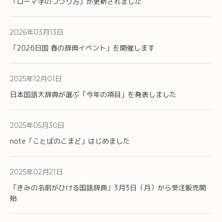
「ローマ字のつづり方」が更新されました
年
月
日
2026
03
13
「2026日国 春の辞典イベント」を開催します
年
月
日
2025
12
01
日本国語大辞典が選ぶ「今年の項目」を発表しました
年
月
日
2025
05
30
note「ことばのこまど」はじめました
年
月
日
2025
02
21
「きみの名前がひける国語辞典」3月3日（月）から受注販売開
始