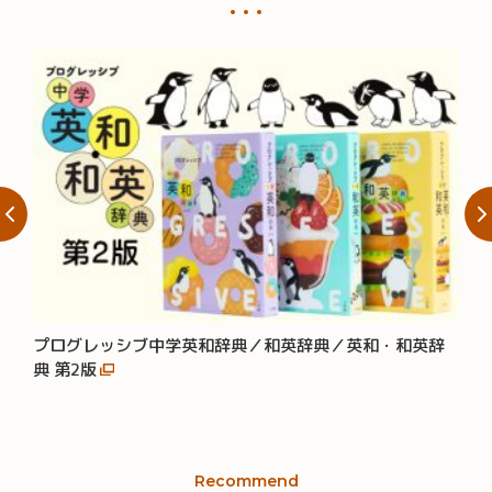
プログレッシブ中学英和辞典／和英辞典／英和・和英辞
大辞
典 第2版
Recommend