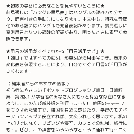
★初級の学習に必要なことを見やすいところに★
前見返しの「ハングル早見表」はハングルの読み方が分か
り、辞書引きの手助けにもなります。本文中も、特殊な音変
化のある語にはハングルで発音表記があります。裏見返しに
変則用言とリウル語幹の解説があり、困ったときに素早く参
照できます。
★用言の活用がすべてわかる「用言活用ナビ」★
「韓日」ではすべての動詞、形容詞が活用番号つき。巻末の
変化表を参照することにより、自分ですぐに用言の活用形が
つくれます。
〈 編集者からのおすすめ情報 〉
初心者にやさしい『ポケットプログレッシブ韓日・日韓辞
典 第2版』が学習者のみなさんにもっと身近な存在になる
ように、このたび新装版を刊行しました! 韓国のモチーフ
をちりばめた装丁で、韓国を身近に感じたり、学習のモチベ
ーションアップに役立てれば、大変うれしく思います。机の
上だけではなく、リビングや寝室、カフェでの勉強、旅行に
も…。ぜひ、この辞書をいろいろなところに連れて行ってく