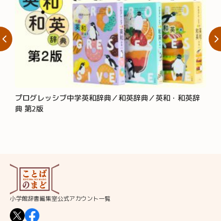
プログレッシブ中学英和辞典／和英辞典／英和・和英辞
大辞
典 第2版
小学館辞書編集室公式アカウント一覧