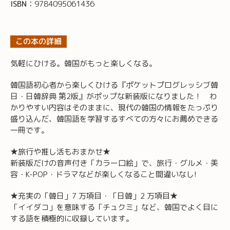
ISBN：
9784095061436
この本の詳細
気軽にひける。韓国がもっと楽しくなる。
韓国語初心者から楽しくひける『ポケットプログレッシブ韓
日・日韓辞典 第2版』がポップな新装版になりました！ わ
かりやすい内容はそのままに、現代の韓国の情報をたっぷり
盛り込んだ、韓国語を学習するすべての方々にお薦めできる
一冊です。
★旅行や推し活もおまかせ★
新装版だけの音声付き「カラー口絵」で、旅行・グルメ・美
容・K-POP・ドラマなどが楽しくなること間違いなし!
★充実の「韓日」7 万項目・「日韓」2 万項目★
「イイダコ」を意味する「チュクミ」など、韓国でよく目に
する語を積極的に収録しています。