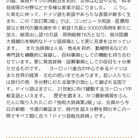
の間、東西ドイツの再統合を初め、世界は社会や文化・科学
技術等の分野などで多様な変革が起こりました。 こうし
た変化に伴って、ドイツ語も新語やあらたな表現が数多く生
まれ、この「改訂第2版」では、コンピュータ用語・医療用
語など時代の最先端をゆく新語1万語と5000の用例を新たに
加え、総見出し語16万語・用例総数18万となり、我が国最
大規模の本格的なドイツ語辞典として更に充実をはかってい
ます。 また当辞典は人名・地名を初め、動植物名などの
専門語も積極的に採録し、百科事典としての機能も持ち合わ
せています。更に発音辞典・図解事典としての役目も十分果
たせるものです。 ヨーロッパ連合の中心であるドイツは
また世界の経済・文化の担い手でもあります。若い人たちに
は旅行の地・多分野にわたる留学の地として選ばれる国で
す。ドイツ語はまさに、21世紀に向け躍動するヨーロッパ中
枢言語といえます。 歴史を踏まえ、かつ最新情報をふん
だんに取り入れたこの「独和大辞典第2版」は、古典から今
日の新聞・今週の雑誌まで、時代を超え分野を問わずこの一
冊ですべて間に合う「ドイツ語総合辞典」です。