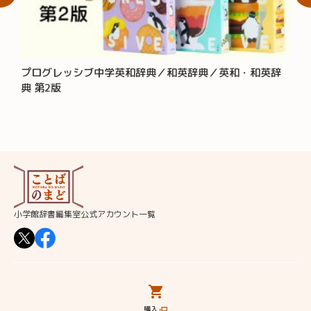
プログレッシブ中学英和辞典／和英辞典／英和・和英辞
大辞
典 第2版
小学館辞書編集室公式アカウント一覧
辞書・事典・単行本をさがす
追加コンテンツ
コラム
編集部からのおしらせ
このサイトについて
書店様・販売店様へ
お問い合わせ
購入