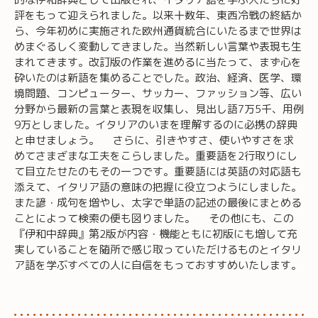
評をもって迎えられました。以来十数年、東西冷戦の終結か
ら、今年初めに実施された欧州通貨統合にいたるまで世界は
めまぐるしく変動してきました。当然新しい言葉や表現も生
まれてきます。改訂版の作業を進めるに当たって、まず心を
砕いたのは新語を集めることでした。政治、経済、医学、環
境問題、コンピューター、サッカー、ファッション等、広い
分野から最新の言葉と表現を収集し、見出し語7万5千、用例
9万としました。イタリアのいまを理解するのに必携の辞典
と申せましょう。 さらに、引きやすさ、使いやすさを求
めてさまざまな工夫をこらしました。重要語を2行取りにし
て目立たせたのもその一つです。重要語には英語の対応語も
添えて、イタリア語の意味の把握に役立つようにしました。
また諺・成句を増やし、太字で単語の記述の最後にまとめる
ことによって検索の便も図りました。 その他にも、この
『伊和中辞典』第2版が内容・機能ともに初版にも増して充
実していることを随所で感じ取っていただけるものとイタリ
ア語を学ぶすべての人に自信をもっておすすめいたします。