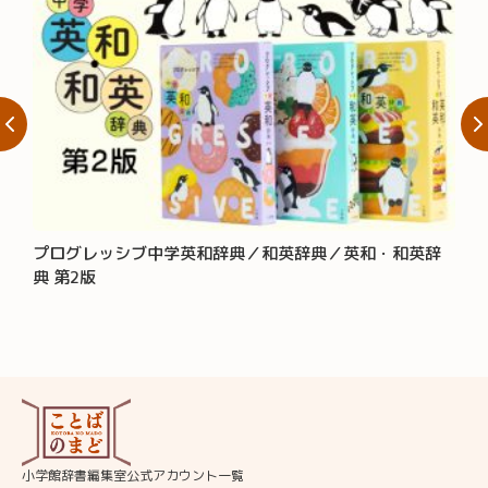
プログレッシブ中学英和辞典／和英辞典／英和・和英辞
大辞
典 第2版
小学館辞書編集室公式アカウント一覧