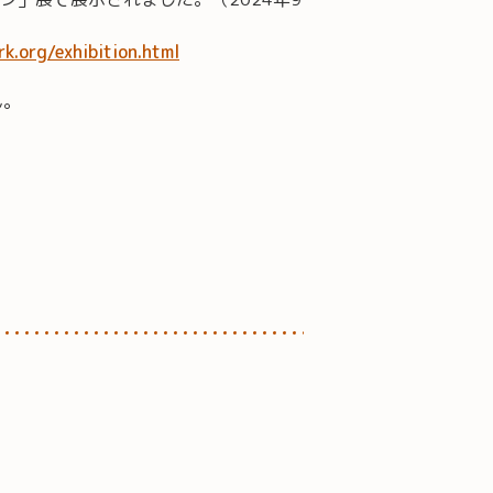
k.org/exhibition.html
ん。