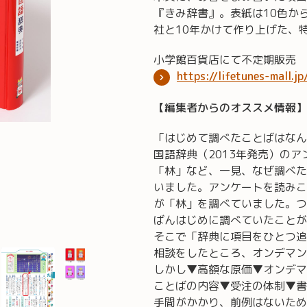
『きみ辞書』。表紙は10色か
社と10年かけて作り上げた、
小学館百貨店にて不定期販売
https://lifetunes-mall.j
【編集者からのオススメ情報】
「はじめて調べたことばはなん
国語辞典（2013年発売）の
「林」など、一見、なぜ調べた
いました。アンケートを読みこ
が「林」を調べていました。つ
ばんはじめに調べていたことが
そこで「辞典に項目をひとつ追
相談をしたところ、オンデマン
しかし▼高額な原価▼オンデマ
ことばの内容▼受注の体制▼書
手間がかかり、前例はないため