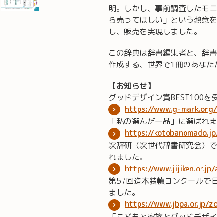
明。しかし、事前調査したモニ
ら売ってほしい」という熱意を
し、販売を実現しました。
この辞典は辞書編集者と、辞書
作成する、世界で1冊のあなた
【お知らせ】
グッドデザイン賞BEST100
https://www.g-mark.org
「私の選んだ一品」に選ばれま
https://kotobanomado.j
次辞研（次世代辞書研究会）で
れました。
https://www.jijiken.or.jp
第57回造本装幀コンクールで
ました。
https://www.jbpa.or.jp/
「こどもと家族とグッドデザイ