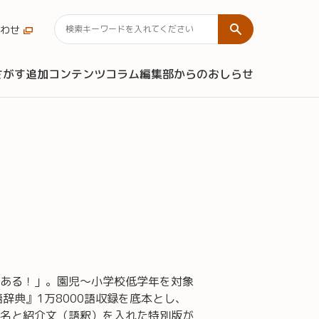
わせ
さがす
追加コンテンツ
コラム
編集部からのおしらせ
ある！」。園児～小学校低学年を対象
辞典』1万8000語収録を底本とし、
名と紹介文（語釈）を入れた特別版が