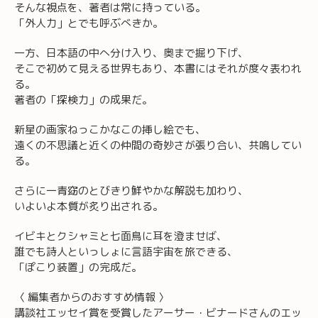
そんな視点を、著者は常に持っている。
「外人力」とでも呼ぶべきか。
一方、日本語の中へ分け入り、奥まで掘り下げ、
そこで初めて見える世界もあり、本書にはそれが度々表われ
る。
著者の「探検力」の成果だ。
新星の画家ねっこかなこの挿し絵でも、
遠くの不思議と近くの仲間の奇妙さが張り合い、共鳴してい
る。
さらに一青窈のとびきり鮮やかな解説も加わり、
いよいよ本質が炙り出される。
イビキとクシャミと七面鳥に耳を澄ませば、
誰でも詩人といっしょに言語宇宙を旅できる、
「ぽこり装置」の完成だ。
〈 編集者からのおすすめ情報 〉
講談社エッセイ賞を受賞したアーサー・ビナードさんのエッ