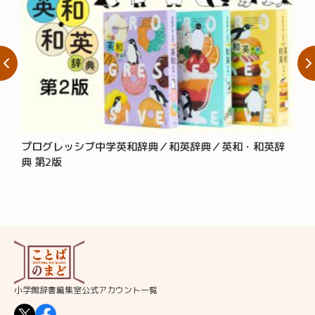
プログレッシブ中学英和辞典／和英辞典／英和・和英辞
大辞
典 第2版
小学館辞書編集室公式アカウント一覧