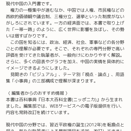
現代中国の入門書です。
権力の一極集中が進むなか、中国では人権、市民権などの
西欧的価値観や議会制、三権分立、選挙といった制度がない
がしろにされています。一方の経済面では、本書で取り上げ
た「一帯一路」のように、広く世界に影響を及ぼし、その勢
いは増すばかりです。
この国を知るには、政治、経済、社会、軍事などの各分野
ごとの理解が必要です。そこで、それぞれの専門分野で高い
評価を受けてきた執筆者が、一般向けにわかりやすく解説。
さらに、多くの図表やグラフを加え、中国の実情を具体的に
イメージできるようにしました。
見開きの「ビジュアル」、テーマ別「視点・論点」、用語
集「小事典」の三部構成で理解が深まります。
〈 編集者からのおすすめ情報 〉
本書は百科事典『日本大百科全書(ニッポニカ)』から生まれ
ました。編集部では、WEBサービスへの電子版提供を行い、
内容も常時改訂を続けています。
現代中国の分野では、習近平政権の誕生(2012年)を転換点と