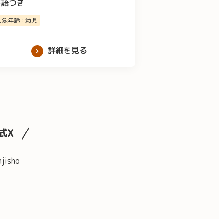
英語つき
対象年齢：幼児
詳細を見る
式X
njisho