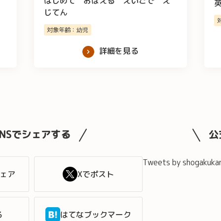
はじめて おぼえる えいごで え
じてん
対象年齢：幼児
詳細を見る
SNSでシェアする
公
Tweets by shogakuka
シェア
Xでポスト
る
はてなブックマーク