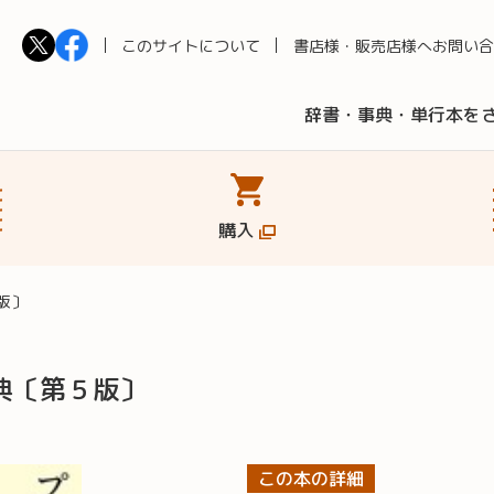
このサイトについて
書店様・販売店様へ
お問い合
辞書・事典・単行本を
購入
版〕
典〔第５版〕
この本の詳細