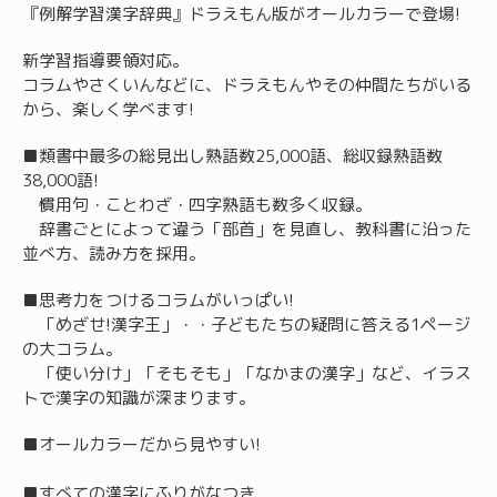
『例解学習漢字辞典』ドラえもん版がオールカラーで登場!
新学習指導要領対応。
コラムやさくいんなどに、ドラえもんやその仲間たちがいる
から、楽しく学べます!
■類書中最多の総見出し熟語数25,000語、総収録熟語数
38,000語!
慣用句・ことわざ・四字熟語も数多く収録。
辞書ごとによって違う「部首」を見直し、教科書に沿った
並べ方、読み方を採用。
■思考力をつけるコラムがいっぱい!
「めざせ!漢字王」・・子どもたちの疑問に答える1ページ
の大コラム。
「使い分け」「そもそも」「なかまの漢字」など、イラス
トで漢字の知識が深まります。
■オールカラーだから見やすい!
■すべての漢字にふりがなつき