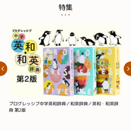
特集
プログレッシブ中学英和辞典／和英辞典／英和・和英辞
大辞
典 第2版