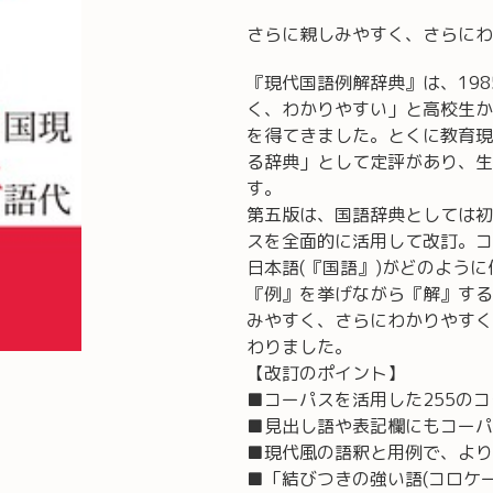
さらに親しみやすく、さらにわ
『現代国語例解辞典』は、19
く、わかりやすい」と高校生か
を得てきました。とくに教育現
る辞典」として定評があり、生
す。
第五版は、国語辞典としては初
スを全面的に活用して改訂。コ
日本語(『国語』)がどのよう
『例』を挙げながら『解』する
みやすく、さらにわかりやすく
わりました。
【改訂のポイント】
■コーパスを活用した255のコラ
■見出し語や表記欄にもコーパ
■現代風の語釈と用例で、より
■「結びつきの強い語(コロケ