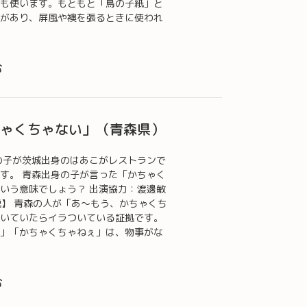
も使います。もともと「鳥の子紙」と
があり、屏風や襖を張るときに使われ
…
む
ちゃくちゃない」（青森県）
の子が茨城出身のはあこがレストランで
す。 青森出身の子が言った「かちゃく
いう意味でしょう？ 出演協力：渡邊敏
 青森の人が「あ～もう、かちゃくち
いていたらイラついている証拠です。
」「かちゃくちゃねぇ」は、物事がな
む