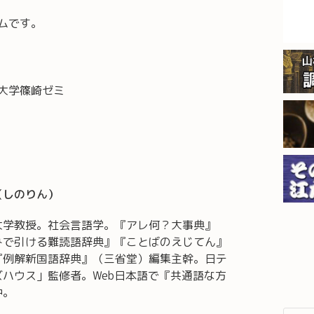
ムです。
大学篠崎ゼミ
（しのりん）
大学教授。社会言語学。『アレ何？大事典』
みで引ける難読語辞典』『ことばのえじてん』
『例解新国語辞典』（三省堂）編集主幹。日テ
ズハウス」監修者。Web日本語で『共通語な方
中。