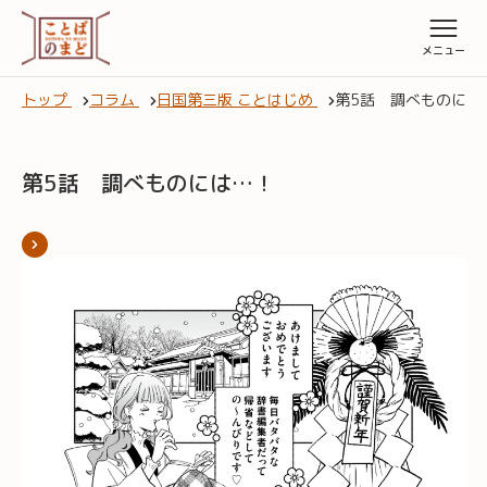
トップ
コラム
日国第三版 ことはじめ
第5話 調べものには
第5話 調べものには…！