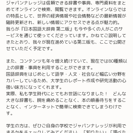
ジャパンナレッジは信頼できる辞書や事典、専門資料をまと
めてオンラインで検索、閲覧できます。オンラインならでは
の特長として、世界の経済情報や社会情勢などの最新情報が
随時更新され、新しい情報にアクセスできる点が魅力的。
我らが『日本国語大辞典 第二版』も今や多くの人がこのサ
ービスを通じて使ってくださっています。かねてご説明して
きたとおり、我々が現在進めている第三版も、ここで公開さ
せていただく予定です。
また、コンテンツも年々増え続けていて、現在では80種類以
上の辞書・事典を利用することができます。
国語辞典をはじめとして語学・人文・社会など幅広い分野を
カバーしているため、大学生のレポート作成や研究活動の心
強い味方になってくれます。
実際、私も学生時代にとてもお世話になりました！ どんな
大きな辞書も、腕を痛めることなく、本の順番待ちをするこ
となく、インターネットで簡単に検索できてしまうわけで
す。
学生の方は、ぜひご自身の学校でジャパンナレッジが利用で
きるかをチェックしてみてください。「知りたい」「調べた