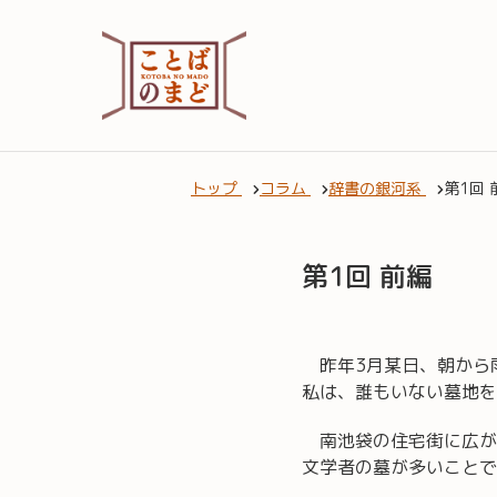
トップ
コラム
辞書の銀河系
第1回 
第1回 前編
昨年3月某日、朝から
私は、誰もいない墓地を
南池袋の住宅街に広が
文学者の墓が多いことで