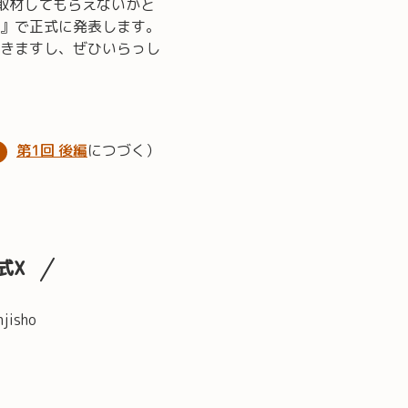
取材してもらえないかと
』で正式に発表します。
きますし、ぜひいらっし
第1回 後編
につづく）
式X
njisho