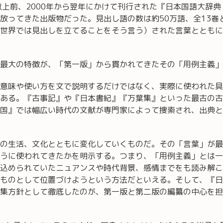
上前、2000年から翌年にかけて刊行された『日本国語大辞
放ってきた出版物だった。見出し語の数は約50万語、全13巻
世界では見出しを立てることをそう言う）された言葉とともに
最大の特徴が、「第一版」から貫かれてきたその「用例主義」
意味や使い方を文で説明するだけではなく、実際に使われた具
ある。『古事記』や『日本書紀』『万葉集』といった最古の古
国』では幅広い時代の文献が専門家によって捜索され、出典と
の生活、文化とともに変化していくものだ。その「言葉」が最
うに使われてきたかを明示する。つまり、「用例主義」とは一
込められていたニュアンスや時代背景、感情までをも読み解こ
ものとして位置づけようという方法だといえる。そして、『日
集方針として徹底したのが、第一版と第二版の編纂の中心を担