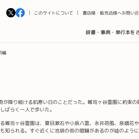
このサイトについて
書店様・販売店様へ
お問い合
辞書・事典・単行本を
前編
雨が降り続ける肌寒い日のことだった。雑司ヶ谷霊園に約束の
しばらく一人で歩いた。
る雑司ヶ谷霊園は、夏目漱石や小泉八雲、永井荷風、泉鏡花や
も知られる。すぐ近くに池袋の街の喧騒があるのが噓のように