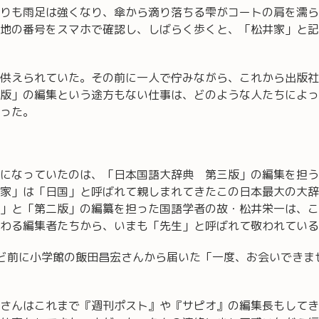
りも雨足は強くなり、傘から滴り落ちる雫がコートの肩を濡ら
地の番号をスマホで確認し、しばらく歩くと、「松井家」と記
供えられていた。その前に一人で佇みながら、これから出版社
版」の編集という途方もない仕事は、どのような人たちによっ
った。
になっていたのは、「日本国語大辞典 第三版」の編集を担う
家」は「日国」と呼ばれて親しまれてきたこの日本最大の大辞
」と「第二版」の編纂を担った国語学者の故・松井栄一は、こ
わる編集者たちから、いまも「先生」と呼ばれて敬われている
ど前に小学館の飯田昌宏さんから届いた「一度、お会いできま
さんはこれまで『週刊ポスト』や『サピオ』の編集長もしてき