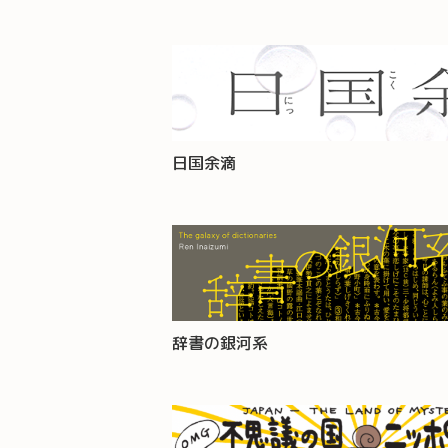
日国余滴
辞書の銀河系