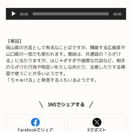
音
00:00
00:00
声
プ
レ
ー
【解説】
ヤ
岡山県の方言として有名なことばですが、隣接する広島県や
ー
山口県の一部でも使われます。意味は、共通語の「ふざけ
る」に当たりますが、はじゃぎすぎや過度な冗談など、相手
のふざけた行為や物言いをたしなめたり、注意したりする場
面で使うことが多いようです。
「ちゃぁける」と発音する人もいるようです。
SNSでシェアする
Facebookでシェア
Xでポスト