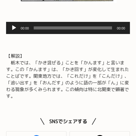
音
00:00
00:00
声
プ
レ
ー
【解説】
ヤ
栃木では、「かき混ぜる」ことを「かんます」と言いま
ー
す。この「かんます」は、「かき回す」が変化して生まれた
ことばです。関東地方では、「これだけ」を「こんだけ」、
「追い出す」を「おんだす」のように語の一部が「ん」に変
わる現象が多くみられます。この傾向は特に北関東で顕著で
す。
SNSでシェアする