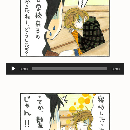
音
00:00
00:00
声
プ
レ
ー
ヤ
ー