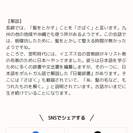
プ
レ
ー
【解説】
ヤ
長崎では、「髪をとかす」ことを「さばく」と言います。九
ー
州の他の地域や沖縄でも使う所があるようです。この会話で
は、朝寝坊したために、髪をとかして整える時間が無かった
ようですね。
ところで、室町時代には、イエズス会の宣教師がキリスト教
の布教のために日本へやってきました。彼らは日本語を学ぶ
ために多くの辞書や文法書を編纂しますが、その一つに、日
本語をポルトガル語で解説した『日葡辞書』があります。そ
こには「さばく」も載録されていて、「糸、髪の毛など、も
つれたものを解く。」と説明されています。古語がいまだに
生き続けていることになります。
SNSでシェアする