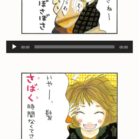
音
00:00
00:00
声
プ
レ
ー
ヤ
ー