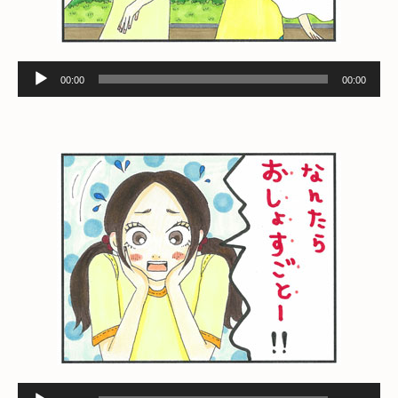
音
00:00
00:00
声
プ
レ
ー
ヤ
ー
音