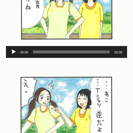
音
00:00
00:00
声
プ
レ
ー
ヤ
ー