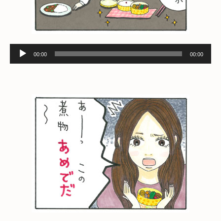
音
00:00
00:00
声
プ
レ
ー
ヤ
ー