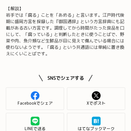
ー
【解説】
ヤ
岩手では「腐る」ことを「あめる」と言います。江戸時代後
ー
期に盛岡方言を採録した『御国通辞』という方言辞典にも記
載がある古い方言です。調理してから時間がたった食品を口
にして、「腐っている」と判断したときに使うことばで、野
菜や肉、魚介類など生鮮品が目に見えて傷んでいる場合には
使わないようです。「腐る」という共通語には単純に置き換
えにくいことばです。
SNSでシェアする
Facebookでシェア
Xでポスト
LINEで送る
はてなブックマーク