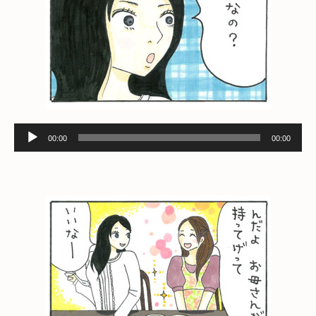
音
00:00
00:00
声
プ
レ
ー
ヤ
ー