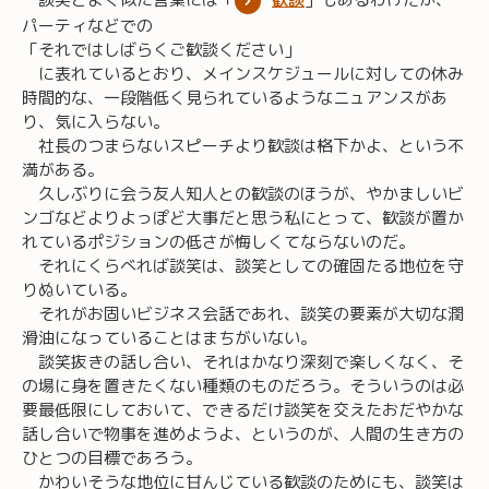
パーティなどでの
「それではしばらくご歓談ください」
に表れているとおり、メインスケジュールに対しての休み
時間的な、一段階低く見られているようなニュアンスがあ
り、気に入らない。
社長のつまらないスピーチより歓談は格下かよ、という不
満がある。
久しぶりに会う友人知人との歓談のほうが、やかましいビ
ンゴなどよりよっぽど大事だと思う私にとって、歓談が置か
れているポジションの低さが悔しくてならないのだ。
それにくらべれば談笑は、談笑としての確固たる地位を守
りぬいている。
それがお固いビジネス会話であれ、談笑の要素が大切な潤
滑油になっていることはまちがいない。
談笑抜きの話し合い、それはかなり深刻で楽しくなく、そ
の場に身を置きたくない種類のものだろう。そういうのは必
要最低限にしておいて、できるだけ談笑を交えたおだやかな
話し合いで物事を進めようよ、というのが、人間の生き方の
ひとつの目標であろう。
かわいそうな地位に甘んじている歓談のためにも、談笑は