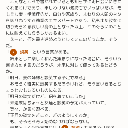
こんなところで書かれているとも知らずに明日会いにきて
くれるわけであり、申しわけない気持ちでいっぱいだが、そ
もそも妻・伊藤理佐が、自分や家族や、まわりの人間のネタ
を切り売りする稼業のエキスパートであり、私もまた彼女に
切り売られる哀しい身の上となった以上、このぐらいのこと
には耐えてもらうしかあるまい。
えーと、何を書き進めようとしていたのだったか。そう
だ。
「
談笑
」という言葉がある。
結果として楽しく和んだ集まりになった場合に、そういう
書き方をするのだろうが、未来に対して使ってみるとどう
か。
「明日、妻の姉妹と談笑する予定である」
おそらく確実に談笑するだろうけれど、そう言いきるとち
ょっとおもしろいものになる。
「明日の談笑だけど、何を着ていこうか」
「来週末はちょっと友達と談笑の予定が入っていて」
等々、かるく遊べる。
「正月の談笑をどこで、どのようにするか」
も、そろそろ考え始めなければならない。
談笑とよく似た言葉には「
歓談
」もあるわけだが、