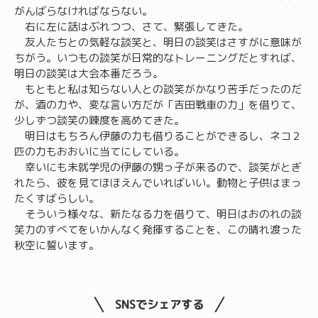
がんばらなければならない。
右に左に話はぶれつつ、さて、緊張してきた。
友人たちとの気軽な談笑と、明日の談笑はさすがに意味が
ちがう。いつもの談笑が日常的なトレーニングだとすれば、
明日の談笑は大会本番だろう。
もともと私は知らない人との談笑がかなり苦手だったのだ
が、酒の力や、変な言い方だが「吉田戦車の力」を借りて、
少しずつ談笑の錬度を高めてきた。
明日はもちろん伊藤の力も借りることができるし、ネコ２
匹の力もおおいに当てにしている。
幸いにも未就学児の伊藤の甥っ子が来るので、談笑がとぎ
れたら、彼を見てほほえんでいればいい。動物と子供はまっ
たくすばらしい。
そういう様々な、新たなる力を借りて、明日はおのれの談
笑力のすべてをいかんなく発揮することを、この晴れ渡った
秋空に誓います。
SNSでシェアする