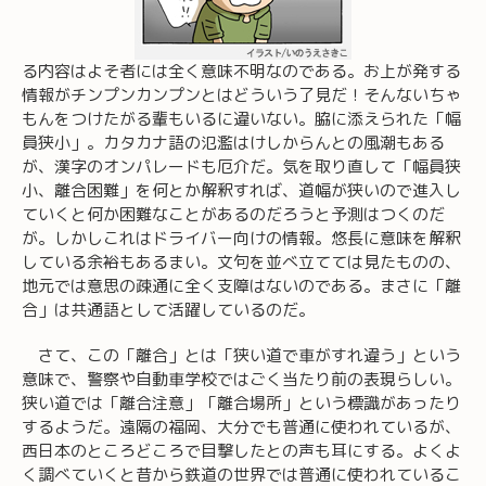
る内容はよそ者には全く意味不明なのである。お上が発する
情報がチンプンカンプンとはどういう了見だ！そんないちゃ
もんをつけたがる輩もいるに違いない。脇に添えられた「幅
員狭小」。カタカナ語の氾濫はけしからんとの風潮もある
が、漢字のオンパレードも厄介だ。気を取り直して「幅員狭
小、離合困難」を何とか解釈すれば、道幅が狭いので進入し
ていくと何か困難なことがあるのだろうと予測はつくのだ
が。しかしこれはドライバー向けの情報。悠長に意味を解釈
している余裕もあるまい。文句を並べ立てては見たものの、
地元では意思の疎通に全く支障はないのである。まさに「離
合」は共通語として活躍しているのだ。
さて、この「離合」とは「狭い道で車がすれ違う」という
意味で、警察や自動車学校ではごく当たり前の表現らしい。
狭い道では「離合注意」「離合場所」という標識があったり
するようだ。遠隔の福岡、大分でも普通に使われているが、
西日本のところどころで目撃したとの声も耳にする。よくよ
く調べていくと昔から鉄道の世界では普通に使われているこ