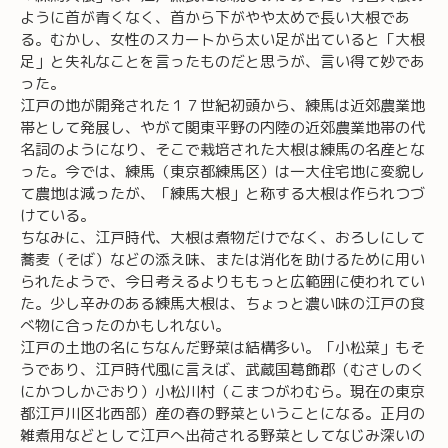
ように首が青くなく、首から下がやや太めで長い大根であ
る。むかし、女性のスカートから太い足が出ていると「大根
足」と失礼なことを言ったものだと思うが、言い得て妙であ
った。
江戸の地が開発された１７世紀初頭から、練馬は近郊農業地
帯として発展し、やがて関東平野の内陸の近郊農業地帯の代
名詞のようになり、そこで栽培された大根は練馬の名産とな
った。今では、練馬（東京都練馬区）は一大住宅地に変貌し
て農地は減ったが、「練馬大根」と称する大根は作られつづ
けている。
ちなみに、江戸時代、大根は煮物だけでなく、おろしにして
蕎麦（そば）などの添え味、または消化を助けるために用い
られたようで、今日考えるよりももっと広範囲に使われてい
た。少し辛みのある練馬大根は、ちょっと濃い味の江戸の食
べ物に合ったのかもしれない。
江戸の土地の名にちなんだ野菜は結構多い。「小松菜」もそ
うであり、江戸時代風に言えば、武蔵国葛飾郡（むさしのく
にかつしかごおり）小松川村（こまつがわむら。現在の東京
都江戸川区北西部）産の春の野菜ということになる。正月の
雑煮用などとして江戸へ出荷される野菜としてなじみ深いの