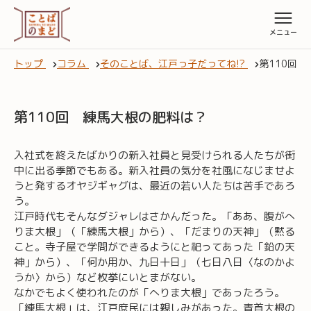
トップ
コラム
そのことば、江戸っ子だってね!?
第110回
第110回 練馬大根の肥料は？
入社式を終えたばかりの新入社員と見受けられる人たちが街
中に出る季節でもある。新入社員の気分を社風になじませよ
うと発するオヤジギャグは、最近の若い人たちは苦手であろ
う。
江戸時代もそんなダジャレはさかんだった。「ああ、腹がへ
りま大根」（「練馬大根」から）、「だまりの天神」（黙る
こと。寺子屋で学問ができるようにと祀ってあった「鉛の天
神」から）、「何か用か、九日十日」（七日八日〈なのかよ
うか〉から）など枚挙にいとまがない。
なかでもよく使われたのが「へりま大根」であったろう。
「練馬大根」は、江戸庶民には親しみがあった。青首大根の