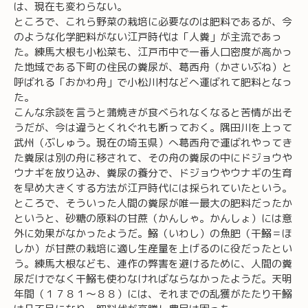
は、現在も変わらない。
ところで、これら野菜の栽培に必要なのは肥料であるが、今
のような化学肥料がない江戸時代は「人糞」が主流であっ
た。練馬大根も小松菜も、江戸市中で一番人口密度が高かっ
た地域である下町の住民の糞尿が、葛西舟（かさいぶね）と
呼ばれる「おかわ舟」で小松川村などへ運ばれて肥料となっ
た。
こんな余談を言うと蒲焼きが食ベられなくなると苦情が出そ
うだが、今は違うとくれぐれも断っておく。隅田川を上って
武州（ぶしゅう。現在の埼玉県）へ葛西舟で運ばれやってき
た糞尿は別の舟に移されて、その舟の糞尿の中にドジョウや
ウナギを放り込み、糞尿の養分で、ドジョウやウナギの生育
を早め大きくする方法が江戸時代には採られていたという。
ところで、そういった人間の糞尿が唯一最大の肥料だったか
というと、砂糖の原料の甘蔗（かんしゃ。かんしょ）には意
外に効果がなかったようだ。鰯（いわし）の魚肥（干鰯＝ほ
しか）が甘蔗の栽培に適し生産量を上げるのに役だったとい
う。練馬大根なども、連作の弊害を避けるために、人間の糞
尿だけでなく干鰯も使わなければならなかったようだ。天明
年間（１７８１～８８）には、それまでの乱獲がたたり干鰯