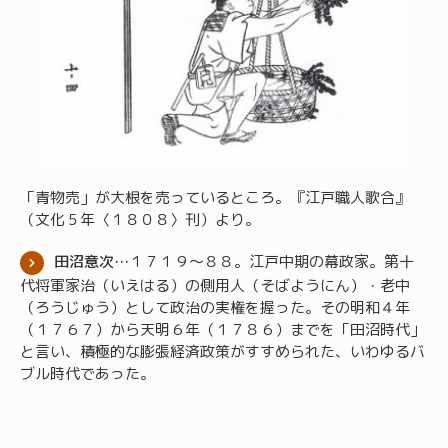
「青物売」が大根を売っているところ。『江戸職人歌合』
（文化５年〈１８０８〉刊）より。
田沼意次…
１７１９～８８。江戸中期の幕政家。第十
代将軍家治（いえはる）の側用人（そばようにん）・老中
（ろうじゅう）として政治の実権を握った。その明和４年
（１７６７）から天明６年（１７８６）までを「田沼時代」
と言い、積極的な膨張経済政策がすすめられた、いわゆるバ
ブル時代であった。