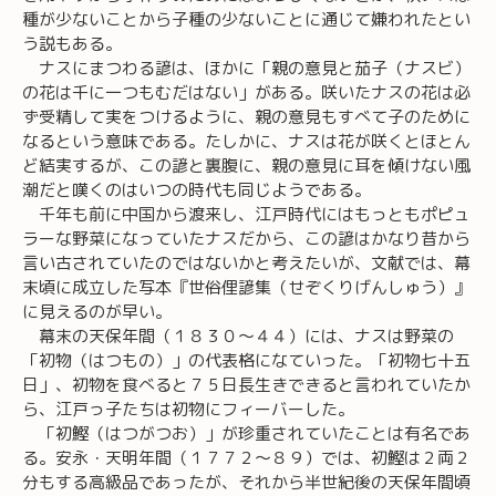
種が少ないことから子種の少ないことに通じて嫌われたとい
う説もある。
ナスにまつわる諺は、ほかに「親の意見と茄子（ナスビ）
の花は千に一つもむだはない」がある。咲いたナスの花は必
ず受精して実をつけるように、親の意見もすべて子のために
なるという意味である。たしかに、ナスは花が咲くとほとん
ど結実するが、この諺と裏腹に、親の意見に耳を傾けない風
潮だと嘆くのはいつの時代も同じようである。
千年も前に中国から渡来し、江戸時代にはもっともポピュ
ラーな野菜になっていたナスだから、この諺はかなり昔から
言い古されていたのではないかと考えたいが、文献では、幕
末頃に成立した写本『世俗俚諺集（せぞくりげんしゅう）』
に見えるのが早い。
幕末の天保年間（１８３０～４４）には、ナスは野菜の
「初物（はつもの）」の代表格になていった。「初物七十五
日」、初物を食べると７５日長生きできると言われていたか
ら、江戸っ子たちは初物にフィーバーした。
「初鰹（はつがつお）」が珍重されていたことは有名であ
る。安永・天明年間（１７７２～８９）では、初鰹は２両２
分もする高級品であったが、それから半世紀後の天保年間頃