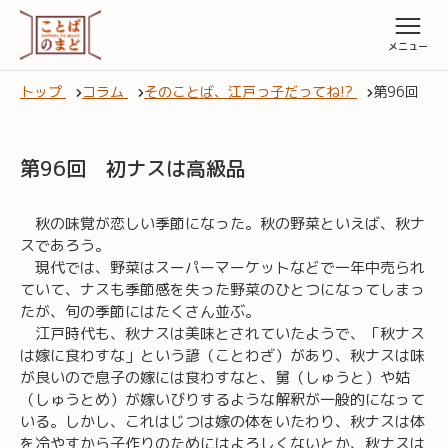
トップ
コラム
そのことば、江戸っ子だってね!?
第96回 
第96回 初ナスは高級品
秋の味覚が恋しい季節になった。秋の野菜といえば、秋ナ
スであろう。
現代では、野菜はスーパーマーケットなどで一年中売られ
ていて、ナスも季節感を失った野菜のひとつになってしまっ
たが、旬の季節にはたくさん並ぶ。
江戸時代も、秋ナスは美味とされていたようで、「秋ナス
は嫁に食わすな」という諺（ことわざ）があり、秋ナスは味
が良いので息子の嫁には食わすなと、舅（しゅうと）や姑
（しゅうとめ）が嫁いびりするような解釈が一般的になって
いる。しかし、これはじつは嫁の体をいたわり、秋ナスは体
を冷やすから子作りのためにはよろしくないとか、秋ナスは