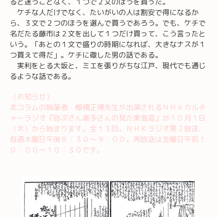
ると迷うことなく、１つで２文のほうを買った。
ケチな人だけでなく、たいがいの人は割安で得になるか
ら、３文で２つのほうを選んで買うであろう。でも、ケチで
名だたる藤市は２文を出して１つだけ買って、こう言ったと
いう。「あとの１文で盛りの時期になれば、大きなナスが１
つ買えて得だ」。ケチに徹した男の話である。
実利をとる大坂と、ミエを張りがちな江戸、現代でも通じ
るような話である。
（お知らせ）
本コラムの執筆者・棚橋正博先生が出演されるＮＨＫカルチ
ャーラジオ『弥次さん喜多さんの見た東海道』が１０月１日
（木）から始まります。全１３回。ＮＨＫラジオ第２放送、
毎週木曜日午後８：３０～９：００。再放送は金曜日午前１
０：００～１０：３０です。