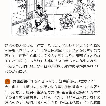
野菜を擬人化した十返舎一九（じっぺんしゃいっく）作画の
黄表紙（きびょうし）『諺東捕寨掌（ことわざかぼちゃのつ
る）』（寛政１０年〈１７９８〉刊）より。唐茄子（とうな
す）と白瓜（しろうり）夫婦にナスの赤ちゃんが生まれた。
お兄ちゃんは白瓜。頭に登場人物の役柄の野菜が描かれてい
るのが面白い。
井原西鶴…
１６４２～９３。江戸前期の浮世草子作
者・俳人。大坂の人。俳諧では矢数俳諧を得意として世間を
仰天させた。庶民の生活を写実的に生き生きと描いた浮世草
子の名作を多数書き、『好色一代男』『好色五人女』などの
好色ものや、経済小説とも言える『日本永代蔵』『世間胸算