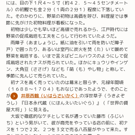
には、目の下１尺４～５寸（約４２．５～４５センチメート
ル）の初鰹でも金２分（１両の２分１）程度に下落してい
た。そのかわりに、野菜の初物は高価を呼び、料理屋では季
節に先がけた初物料理が看板になった。
初物は少しでも早いほど高値で売れるから、江戸時代には
野菜の促成栽培も工夫をこらして行われていたようだ。
雨障子（あましょうじ。紙に油を引いて雨を防いだ障子
戸）で囲ったり、あるいは室内に炭火を焚（た）いて暖めて
野菜を栽培する、いまで言えばビニルハウスのようにして促
成栽培されたナスが売られていた。ほかにキュウリやインゲ
ン、大角豆（ささげ）なども「萌（も）やし物」と称して、
季節に先んじて売られていた。
初ナスを高く売っていたのは幕末と限らず、元禄年間頃
（１６８８～１７０４）もおなじであったようで、そのこと
が
井原西鶴（いはらさいかく）
の浮世草子（うきよぞ
うし）『日本永代蔵（にほんえいたいぐら）』（「世界の貸
屋大将」）に見える。
大坂で徹底的なケチとして名が通っていた藤市（ふじい
ち）という男がいて、彼が商売をやっている店の前に、初ナ
スを１つで２文、２つを３文で売る八百屋がやって来た。す