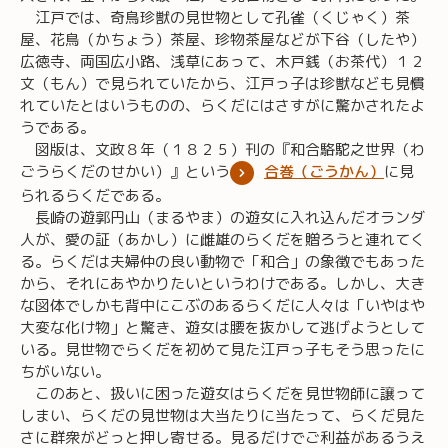
江戸では、奇鳥珍獣の見世物として孔雀（くじゃく）茶
屋、花鳥（かちょう）茶屋、珍物茶屋などが下谷（したや）
広徳寺、両国広小路、浅草にあって、木戸銭（お茶代）１２
文（もん）で見られていたから、江戸っ子は珍獣なども見慣
れていたとはいうものの、らくだにはさすがに驚かされたよ
うである。
図版は、文政８年（１８２５）刊の『和合駱駝之世界（わ
ごうらくだのせかい）』という
合巻（ごうかん）
に見
られるらくだである。
長崎の遊郭円山（まるやま）の遊女に入れ込んだオランダ
人が、愛の証（あかし）に雌雄のらくだを贈ろうと連れてく
る。らくだは夫婦仲の良い動物で「和合」の象徴でもあった
から、それにあやかりたいというわけである。しかし、大き
な図体でしかも背中にこぶのあるらくだに人々は「いやはや
大変な化け物」と驚き、遊女は腰を抜かして逃げようとして
いる。見世物でらくだを初めて見た江戸っ子もそう思ったに
ちがいない。
このあと、扱いに困った遊女はらくだを見世物師に譲って
しまい、らくだの見世物は大当たりに当たって、らくだ見た
さに群衆がどっと押し寄せる。見るだけでご利益があるうえ