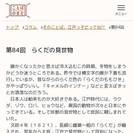
トップ
コラム
そのことば、江戸っ子だってね!?
第84回 
第84回 らくだの見世物
暖かくなったかと思えば冷え込むこの時期、冬物をしまう
かどうか迷うところである。昨今では横文字の暖か下着も流
行しているが、昔ながらのらくだ色の「らくだのももひき」
がやっぱりいい。「キャメルのインナー」などと言えばきっ
とお洒落なのだろう。
日本人は舶来ものが大好きである。江戸時代には、ラク
ダ、ゾウ、ロバ、ヒョウなど、異国の動物が次々と日本にや
ってきている。そして珍獣の見世物として庶民に親しまれて
いた。
文政４年（１８２１）、長崎に雌雄一組の「らくだ」が輸
入され、翌年から大坂・江戸で見世物として評判になった。