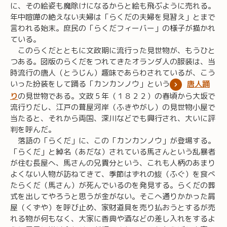
に、その絵姿も魔除けになるからと絵も飛ぶように売れる。
年中喧嘩の絶えない夫婦は「らくだの夫婦を見習え」とまで
言われる始末。庶民の「らくだフィーバー」の様子が描かれ
ている。
このらくだとともに文政期に流行った見世物が、もうひと
つある。図版のらくだをつれてきたオランダ人の服装は、当
時流行の唐人（とうじん）趣味であらわされているが、こう
いった扮装をして踊る「カンカンノウ」という
唐人踊
り
の見世物である。文政５年（１８２２）の春頃から大坂で
流行りだし、江戸の葺屋河岸（ふきやがし）の見世物小屋で
当たると、それから両国、深川などでも興行され、大いに評
判を呼んだ。
落語の「らくだ」に、この「カンカンノウ」が登場する。
「らくだ」と綽名（あだな）されている馬さんという乱暴者
が住む長屋へ、馬さんの兄貴分という、これも人柄のあまり
よくない人物が訪ねてきて、季節はずれの鰒（ふぐ）を食べ
たらくだ（馬さん）が死んでいるのを発見する。らくだの葬
式を出してやろうと思うが金がない。そこへ通りかかった屑
屋（くずや）を呼び止め、家財道具を売り払おうとするが売
れる物が何もなく、大家に香典や酒などの差し入れをするよ