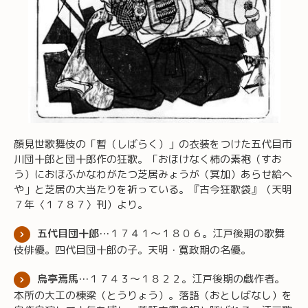
顔見世歌舞伎の「暫（しばらく）」の衣装をつけた五代目市
川団十郎と団十郎作の狂歌。「おほけなく柿の素袍（すお
う）におほふかなわがたつ芝居みょうが（冥加）あらせ給へ
や」と芝居の大当たりを祈っている。『古今狂歌袋』（天明
７年〈１７８７〉刊）より。
五代目団十郎…
１７４１～１８０６。江戸後期の歌舞
伎俳優。四代目団十郎の子。天明・寛政期の名優。
烏亭焉馬…
１７４３～１８２２。江戸後期の戯作者。
本所の大工の棟梁（とうりょう）。落語（おとしばなし）を