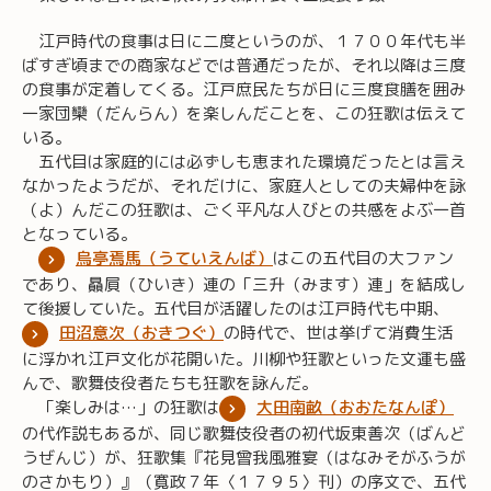
江戸時代の食事は日に二度というのが、１７００年代も半
ばすぎ頃までの商家などでは普通だったが、それ以降は三度
の食事が定着してくる。江戸庶民たちが日に三度食膳を囲み
一家団欒（だんらん）を楽しんだことを、この狂歌は伝えて
いる。
五代目は家庭的には必ずしも恵まれた環境だったとは言え
なかったようだが、それだけに、家庭人としての夫婦仲を詠
（よ）んだこの狂歌は、ごく平凡な人びとの共感をよぶ一首
となっている。
烏亭焉馬（うていえんば）
はこの五代目の大ファン
であり、贔屓（ひいき）連の「三升（みます）連」を結成し
て後援していた。五代目が活躍したのは江戸時代も中期、
田沼意次（おきつぐ）
の時代で、世は挙げて消費生活
に浮かれ江戸文化が花開いた。川柳や狂歌といった文運も盛
んで、歌舞伎役者たちも狂歌を詠んだ。
「楽しみは…」の狂歌は
大田南畝（おおたなんぽ）
の代作説もあるが、同じ歌舞伎役者の初代坂東善次（ばんど
うぜんじ）が、狂歌集『花見曾我風雅宴（はなみそがふうが
のさかもり）』（寛政７年〈１７９５〉刊）の序文で、五代