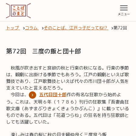
トップ
コラム
そのことば、江戸っ子だってね!?
第72回 
第72回 三度の飯と団十郎
秋風が吹き出すと食欲の秋と行楽の秋になる。行楽の季節
は、観劇に出掛ける季節でもあろう。江戸の観劇といえば歌
舞伎であり、江戸歌舞伎といえば代々の市川団十郎が人気を
支えていたと言えるだろう。
今回は、
五代目団十郎
作の有名な狂歌から始めよ
う。これは、天明６年（１７８６）刊行の狂歌集『吾妻曲狂
歌文庫（あずまぶりきょくきょうかぶんこ）』に載っている
ものである。五代目は「花道つらね」の狂名を持ち狂歌師と
しても活躍していた。
楽しみは春の桜に秋の月夫婦仲良く三度食う飯