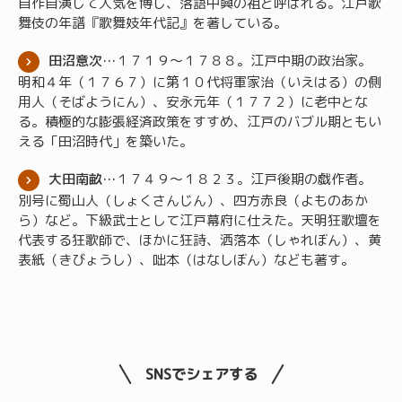
自作自演して人気を博し、落語中興の祖と呼ばれる。江戸歌
舞伎の年譜『歌舞妓年代記』を著している。
田沼意次…
１７１９～１７８８。江戸中期の政治家。
明和４年（１７６７）に第１０代将軍家治（いえはる）の側
用人（そばようにん）、安永元年（１７７２）に老中とな
る。積極的な膨張経済政策をすすめ、江戸のバブル期ともい
える「田沼時代」を築いた。
大田南畝…
１７４９～１８２３。江戸後期の戯作者。
別号に蜀山人（しょくさんじん）、四方赤良（よものあか
ら）など。下級武士として江戸幕府に仕えた。天明狂歌壇を
代表する狂歌師で、ほかに狂詩、洒落本（しゃれぼん）、黄
表紙（きびょうし）、咄本（はなしぼん）なども著す。
SNSでシェアする