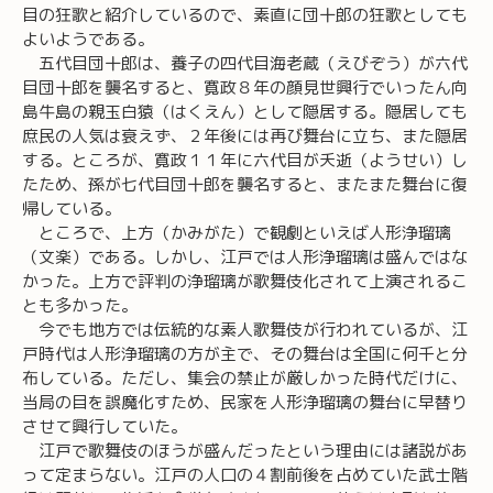
目の狂歌と紹介しているので、素直に団十郎の狂歌としても
よいようである。
五代目団十郎は、養子の四代目海老蔵（えびぞう）が六代
目団十郎を襲名すると、寛政８年の顔見世興行でいったん向
島牛島の親玉白猿（はくえん）として隠居する。隠居しても
庶民の人気は衰えず、２年後には再び舞台に立ち、また隠居
する。ところが、寛政１１年に六代目が夭逝（ようせい）し
たため、孫が七代目団十郎を襲名すると、またまた舞台に復
帰している。
ところで、上方（かみがた）で観劇といえば人形浄瑠璃
（文楽）である。しかし、江戸では人形浄瑠璃は盛んではな
かった。上方で評判の浄瑠璃が歌舞伎化されて上演されるこ
とも多かった。
今でも地方では伝統的な素人歌舞伎が行われているが、江
戸時代は人形浄瑠璃の方が主で、その舞台は全国に何千と分
布している。ただし、集会の禁止が厳しかった時代だけに、
当局の目を誤魔化すため、民家を人形浄瑠璃の舞台に早替り
させて興行していた。
江戸で歌舞伎のほうが盛んだったという理由には諸説があ
って定まらない。江戸の人口の４割前後を占めていた武士階