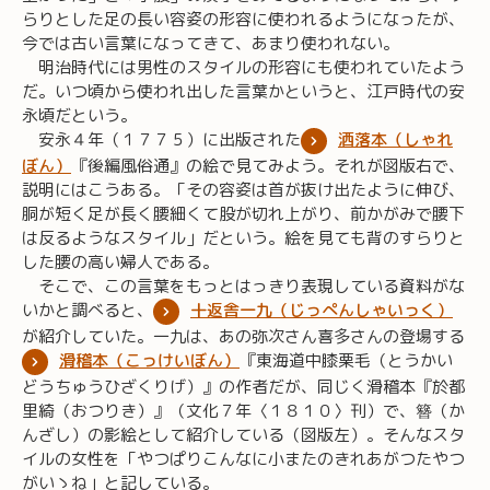
らりとした足の長い容姿の形容に使われるようになったが、
今では古い言葉になってきて、あまり使われない。
明治時代には男性のスタイルの形容にも使われていたよう
だ。いつ頃から使われ出した言葉かというと、江戸時代の安
永頃だという。
安永４年（１７７５）に出版された
洒落本（しゃれ
ぼん）
『後編風俗通』の絵で見てみよう。それが図版右で、
説明にはこうある。「その容姿は首が抜け出たように伸び、
胴が短く足が長く腰細くて股が切れ上がり、前かがみで腰下
は反るようなスタイル」だという。絵を見ても背のすらりと
した腰の高い婦人である。
そこで、この言葉をもっとはっきり表現している資料がな
いかと調べると、
十返舎一九（じっぺんしゃいっく）
が紹介していた。一九は、あの弥次さん喜多さんの登場する
滑稽本（こっけいぼん）
『東海道中膝栗毛（とうかい
どうちゅうひざくりげ）』の作者だが、同じく滑稽本『於都
里綺（おつりき）』（文化７年〈１８１０〉刊）で、簪（か
んざし）の影絵として紹介している（図版左）。そんなスタ
イルの女性を「やつぱりこんなに小またのきれあがつたやつ
がいゝね」と記している。