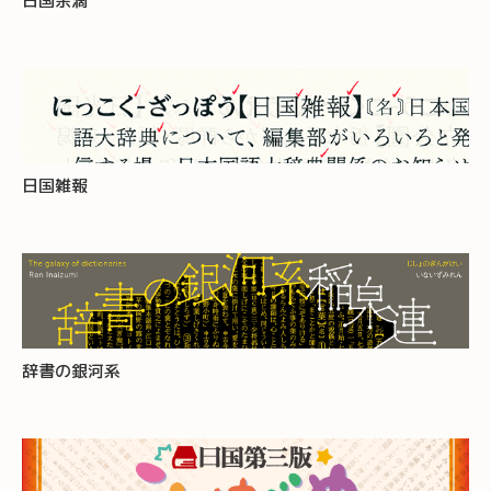
日国余滴
日国雑報
辞書の銀河系