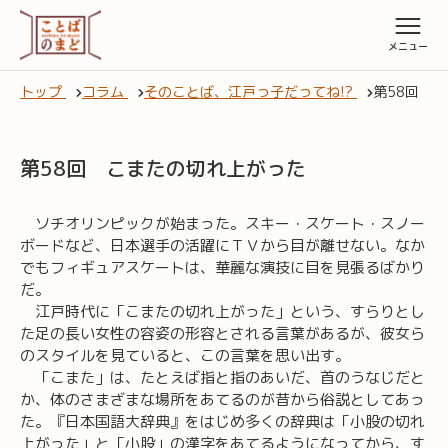
トップ
コラム
そのことば、江戸っ子だってね!?
第58回 
第58回 こまたの切れ上がった
ソチオリンピックが始まった。スキー・スケート・スノー
ボードなど、日本選手の活躍にＴＶから目が離せない。なか
でもフィギュアスケートは、華麗な演技に目を見張るばかり
だ。
江戸時代に「こまたの切れ上がった」という、すらりとし
た足の長い女性の容姿の形容とされる言葉があるが、彼女ら
のスタイルを見ていると、この言葉を思い出す。
「こまた」は、たとえば指と指のあいだ、首のうなじだと
か、体のさまざまな場所をあてるのが昔から俗説としてあっ
た。『日本国語大辞典』をはじめ多くの辞典は「小股の切れ
上がった」と「小股」の漢字をあてるようになってから、す