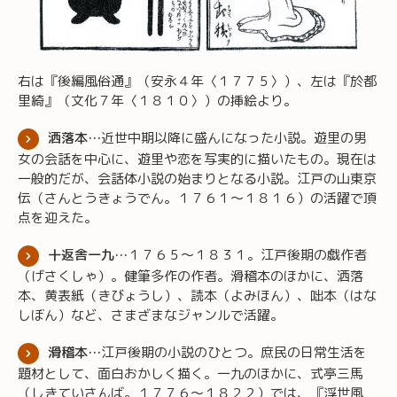
右は『後編風俗通』（安永４年〈１７７５〉）、左は『於都
里綺』（文化７年〈１８１０〉）の挿絵より。
洒落本…
近世中期以降に盛んになった小説。遊里の男
女の会話を中心に、遊里や恋を写実的に描いたもの。現在は
一般的だが、会話体小説の始まりとなる小説。江戸の山東京
伝（さんとうきょうでん。１７６１～１８１６）の活躍で頂
点を迎えた。
十返舎一九…
１７６５～１８３１。江戸後期の戯作者
（げさくしゃ）。健筆多作の作者。滑稽本のほかに、洒落
本、黄表紙（きびょうし）、読本（よみほん）、咄本（はな
しぼん）など、さまざまなジャンルで活躍。
滑稽本…
江戸後期の小説のひとつ。庶民の日常生活を
題材として、面白おかしく描く。一九のほかに、式亭三馬
（しきていさんば。１７７６～１８２２）では、『浮世風