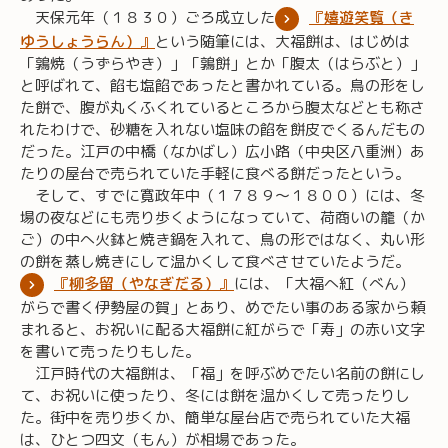
天保元年（１８３０）ごろ成立した
『嬉遊笑覧（き
ゆうしょうらん）』
という随筆には、大福餅は、はじめは
「鶉焼（うずらやき）」「鶉餅」とか「腹太（はらぶと）」
と呼ばれて、餡も塩餡であったと書かれている。鳥の形をし
た餅で、腹が丸くふくれているところから腹太などとも称さ
れたわけで、砂糖を入れない塩味の餡を餅皮でくるんだもの
だった。江戸の中橋（なかばし）広小路（中央区八重洲）あ
たりの屋台で売られていた手軽に食べる餅だったという。
そして、すでに寛政年中（１７８９～１８００）には、冬
場の夜などにも売り歩くようになっていて、荷商いの籠（か
ご）の中へ火鉢と焼き鍋を入れて、鳥の形ではなく、丸い形
の餅を蒸し焼きにして温かくして食べさせていたようだ。
『柳多留（やなぎだる）』
には、「大福へ紅（べん）
がらで書く伊勢屋の賀」とあり、めでたい事のある家から頼
まれると、お祝いに配る大福餅に紅がらで「寿」の赤い文字
を書いて売ったりもした。
江戸時代の大福餅は、「福」を呼ぶめでたい名前の餅にし
て、お祝いに使ったり、冬には餅を温かくして売ったりし
た。街中を売り歩くか、簡単な屋台店で売られていた大福
は、ひとつ四文（もん）が相場であった。