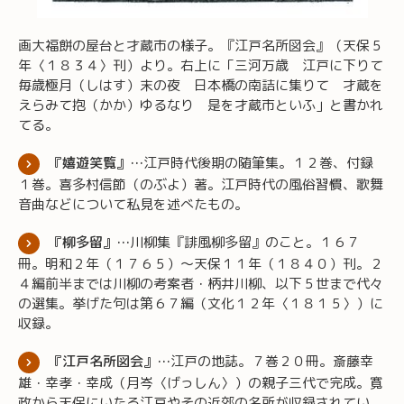
画大福餅の屋台と才蔵市の様子。『江戸名所図会』（天保５
年〈１８３４〉刊）より。右上に「三河万歳 江戸に下りて
毎歳極月（しはす）末の夜 日本橋の南詰に集りて 才蔵を
えらみて抱（かか）ゆるなり 是を才蔵市といふ」と書かれ
てる。
『嬉遊笑覧』…
江戸時代後期の随筆集。１２巻、付録
１巻。喜多村信節（のぶよ）著。江戸時代の風俗習慣、歌舞
音曲などについて私見を述べたもの。
『柳多留』…
川柳集『誹風柳多留』のこと。１６７
冊。明和２年（１７６５）～天保１１年（１８４０）刊。２
４編前半までは川柳の考案者・柄井川柳、以下５世まで代々
の選集。挙げた句は第６７編（文化１２年〈１８１５〉）に
収録。
『江戸名所図会』…
江戸の地誌。７巻２０冊。斎藤幸
雄・幸孝・幸成（月岑〈げっしん〉）の親子三代で完成。寛
政から天保にいたる江戸やその近郊の名所が収録されてい