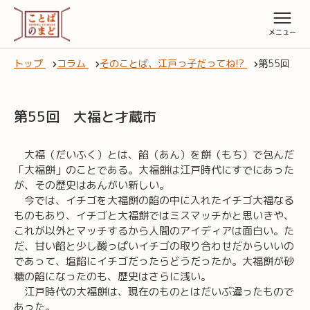
トップ
コラム
そのことば、江戸っ子だってね!?
第55回 
第55回 大福と才蔵市
大福（だいふく）とは、餡（あん）を餅（もち）で包んだ
「大福餅」のことである。大福餅は江戸時代にすでにあった
が、その歴史はあんがい新しい。
今では、イチゴを大福餅の餡の中に入れたイチゴ大福なる
ものもあり、イチゴと大福餅ではミスマッチかと思いきや、
これが以外とマッチするから人間のアイディアは面白い。た
だ、甘い餡と少し酸っぱいイチゴの取り合わせだからいいの
であって、塩餡にイチゴだったらどうだったか。大福餅が砂
糖の餡になったのも、歴史はさらに浅い。
江戸時代の大福餅は、現在のものとはだいぶ違ったもので
あった。