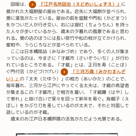
図版は、
『江戸名所図会（えどめいしょずえ）』
に
描かれた大福餅屋の屋台である。店先に大福餅が並べられ、
奥に湯気がたっている。屋台の前を塩鮭や門松（かどまつ）
をかついだ人が行き交い、右には提灯（ちょうちん）を持っ
た人々が歩いているから、歳末の夕暮れの風景であると思わ
れる。奥の店のほうには長い笹竹や松の枝が立てかけられ、
蜜柑や、うらじろなどが並べられている。
ここは日本橋南詰（みなみづめ）であり、多くの人が集ま
っているのは、今まさに「才蔵市（さいぞういち）」が行わ
れているところである。「才蔵」とは、正月を寿（ことほ）
ぐ門付芸（かどづけげい）
「三河万歳（みかわまんざ
い）」
の「太夫（たゆう）」の相方（あいかた）のことで、
毎年暮れ、三河から江戸にやってくる太夫は、才蔵の希望者
が集まるこの「才蔵市」で相方を雇い、「才蔵囃（はや）し
て参れ」と掛け合いで家々を回って新年を寿ぐ。烏帽子（え
ぼし）をかぶり刀を差しているのが太夫で、それと対面して
話しているのが才蔵。
歳末のお江戸日本橋界隈の活気がただよう光景である。