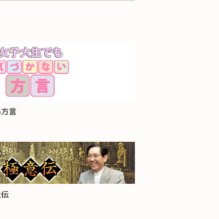
い方言
意伝