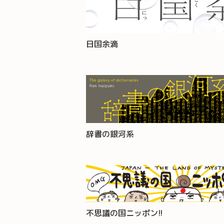
日国余滴
辞書の銀河系
不思議の国ニッポン!!