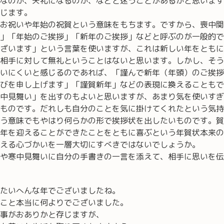
なのか、失礼になるのか、などと迷うことがあるかと思います
じます。
お祝いや年始の祝賀という意味をもちます。ですから、喪中関
」「年始のご挨拶」「新年のご挨拶」などと呼ぶのが一般的で
ざいます」という言葉を使いますが、これは新しい年をともに
相手に対して無礼ということはないと思います。しかし、そう
いにくいと感じるのであれば、「謹んで新年（年頭）のご挨拶
びを申し上げます」「謹賀新年」などの表現に換えることもで
中見舞い」を出すのもよいと思いますが、あまり気を使いすぎ
ものです。だれしも自分のことを気に掛けてくれたという気持
う意味でもやはり何らかの形で挨拶状を出したいものです。賀
年を迎えることができたことをともに喜ぶという年賀状本来の
える心づかいを一層大切にすべきではないでしょうか。
や寒中見舞いに自分の手書きの一言を添えて、相手に思いを伝
たいへんな年でございましたね。
こと本当に何よりでございました。
事がおありかと存じますが、