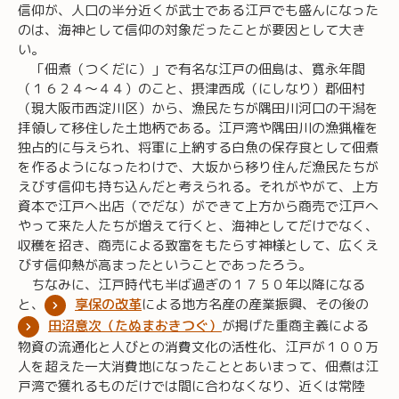
信仰が、人口の半分近くが武士である江戸でも盛んになった
のは、海神として信仰の対象だったことが要因として大き
い。
「佃煮（つくだに）」で有名な江戸の佃島は、寛永年間
（１６２４～４４）のこと、摂津西成（にしなり）郡佃村
（現大阪市西淀川区）から、漁民たちが隅田川河口の干潟を
拝領して移住した土地柄である。江戸湾や隅田川の漁猟権を
独占的に与えられ、将軍に上納する白魚の保存食として佃煮
を作るようになったわけで、大坂から移り住んだ漁民たちが
えびす信仰も持ち込んだと考えられる。それがやがて、上方
資本で江戸へ出店（でだな）ができて上方から商売で江戸へ
やって来た人たちが増えて行くと、海神としてだけでなく、
収穫を招き、商売による致富をもたらす神様として、広くえ
びす信仰熱が高まったということであったろう。
ちなみに、江戸時代も半ば過ぎの１７５０年以降になる
と、
享保の改革
による地方名産の産業振興、その後の
田沼意次（たぬまおきつぐ）
が掲げた重商主義による
物資の流通化と人びとの消費文化の活性化、江戸が１００万
人を超えた一大消費地になったこととあいまって、佃煮は江
戸湾で獲れるものだけでは間に合わなくなり、近くは常陸