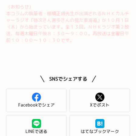
（お知らせ）
本コラムの執筆者・棚橋正博先生が出演されるＮＨＫカルチ
ャーラジオ『弥次さん喜多さんの見た東海道』が１０月１日
（木）から始まっています。全１３回。ＮＨＫラジオ第２放
送、毎週木曜日午後８：３０～９：００。再放送は金曜日午
前１０：００～１０：３０です。
SNSでシェアする
Facebookでシェア
Xでポスト
LINEで送る
はてなブックマーク