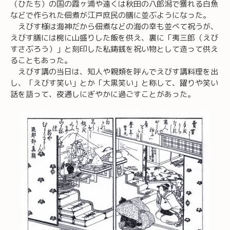
（ひたち）の国の霞ヶ浦や遠くは秋田の八郎潟で獲れる白魚
などで作られた佃煮が江戸庶民の膳に並ぶようになった。
えびす様は海神だから佃煮などの海の幸も並べて祝うが、
えびす膳には椀に山盛りした飯を供え、裏に「夷三郎（えび
すさぶろう）」と刻印した私鋳銭を祝い物として造って供え
ることもあった。
えびす講の当日は、知人や親類を呼んでえびす講料理を出
し、「えびす笑い」とか「大黒笑い」と称して、躍りや笑い
話を語って、夜通しにぎやかに過ごすことがあった。