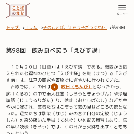
トップ
コラム
そのことば、江戸っ子だってね!?
第98回 
第98回 飲み食べ笑う「えびす講」
１０月２０日（旧暦）は「えびす講」である。関西から伝
えられた七福神のひとつ「えびす様」を祀（まつ）る「えび
す講」は、江戸の商家や吉原でにぎやかに行われていた。
吉原では、この日は
紋日（もんび）
となったから、
廓（くるわ）の中で素人狂言（しろうときょうげん）や浄瑠
璃語（じょうるりがた）り、落咄（おとしばなし）などが華
やかに催され、芸者たちはこぞって芸の見せどころの夜とな
った。遊女たちは馴染（なじ）みの客に自分の定紋（じょう
もん）を染め抜いた手拭（てぬぐ）いを配る風習もあり、気
の早い妓楼（ぎろう）では、この日から火鉢を出すこともあ
ったという。