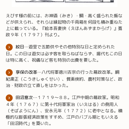
えびす様の前には、お神酒（みき）・鯛・高く盛られた飯な
どが供えられ、それらは縁起物の千両箱を何段も積み重ねた
上に載っている。『絵本吾妻抉（えほんあずまからげ）』寛
政９年（１７９７）刊より。
紋日…
遊里で五節供やその他特別な日と定められた
日。この日は遊女は必ず客を取らねばならず、揚代もこの日
は特に高く、祝儀など客も特別の出費を要した。
享保の改革…
八代将軍徳川吉宗の行った幕政改革。綱
紀粛正（こうきしゅくせい）、質素倹約、農村対策など、政
治・財政の立て直しをはかった。
田沼意次…
１７１９～８８。江戸中期の幕政家。明和
４年（１７６７）に第十代将軍家治（いえはる）の側用人
（そばようにん）、安永元年（１７７２）に老中となる。積
極的な膨張経済政策をすすめ、江戸のバブル期ともいえる
「田沼時代」を築いた。