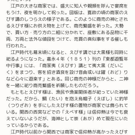
江戸の大きな商家では、盛大に知人や親類を呼んで宴席を
もうけ、夜を明かして祝った。図版は、寛政の頃の商家のえ
びす講のしつらえの様子である。このように商売の神とされ
るえびす様にお供え物を上げて、商売繁盛を祈った。大勢
で、買い方・売り方の二組に分かれて、座敷にある品物に千
両、万両と法外な値段をつけて、売買の真似事をする催しも
行われた。
江戸時代も幕末頃になると、えびす講では大黒様も同時に
祀るようになった。嘉永４年〈１８５１〉刊の『東都遊覧年
中行事』には、「商家夷（えびす）講とて夷大黒（だいこ
く）をまつり、客を招き酒食を設け音曲或いは躍（おど）り
など心々に遊楽す」とある。同じ商売の神様だからと、二神
を一緒に祀り商売繁盛を祈願したものだろう。
もともとえびす様は、漁民や漁業関係者が祀っていた神様
だった。だから、鯛（たい）を抱え烏帽子（えぼし）に釣竿
（つりざお）を手にしたえびす様の置物が商家では飾られて
いる。関西の西宮などでの「えべす様」は信仰熱は今でも衰
えていないようだが、海神として崇（あが）めて現在にいた
っているからである。
江戸時代以前から関西では商家で信仰熱が高かったえびす