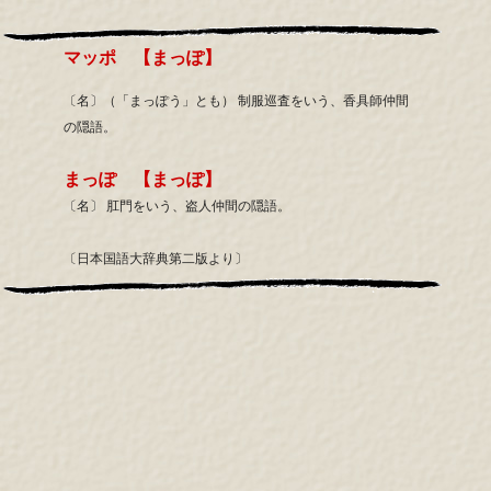
マッポ 【まっぽ】
〔名〕（「まっぽう」とも） 制服巡査をいう、香具師仲間
の隠語。
まっぽ 【まっぽ】
〔名〕 肛門をいう、盗人仲間の隠語。
〔日本国語大辞典第二版より〕