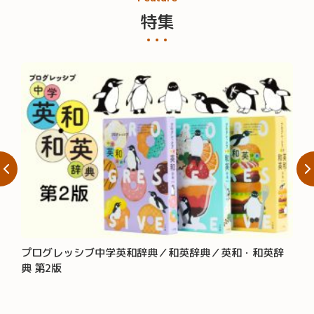
特集
プログレッシブ中学英和辞典／和英辞典／英和・和英辞
大辞
典 第2版