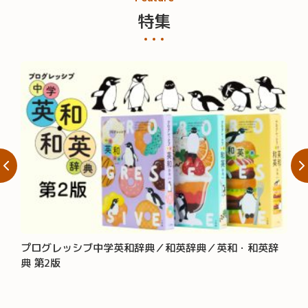
特集
プログレッシブ中学英和辞典／和英辞典／英和・和英辞
大辞
典 第2版